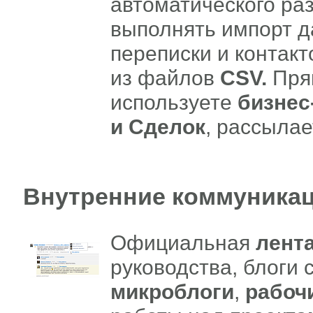
автоматического ра
выполнять импорт д
переписки и контак
из
файлов
CSV.
Пря
используете
бизнес
и Сделок
, рассыла
Внутренние коммуника
Официальная
лент
руководства, блоги 
микроблоги
,
рабоч